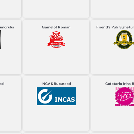
umorului
Gamelot
Roman
Friend's Pub
Sighetu
sti
INCAS
Bucuresti
Cofetaria Irina