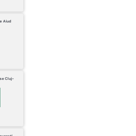
ge
Aiud
use
Cluj-