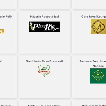
aile Felix
Pizzeria Rospeto
Iasi
Cafe Royal Loun
si
Gambino`s Pizza
Bucuresti
Samsara Food Ho
Napoca