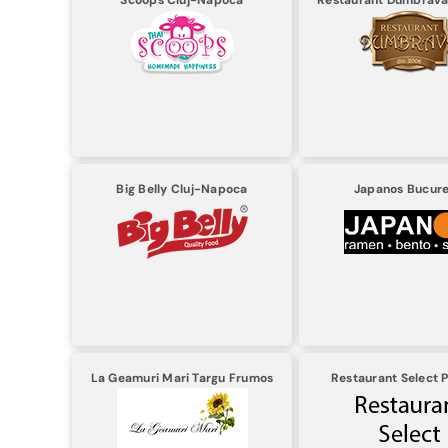
Scoops
Cluj-Napoca
Restaurant Dumbrav
Big Belly
Cluj-Napoca
Japanos
Bucure
La Geamuri Mari
Targu Frumos
Restaurant Select
P