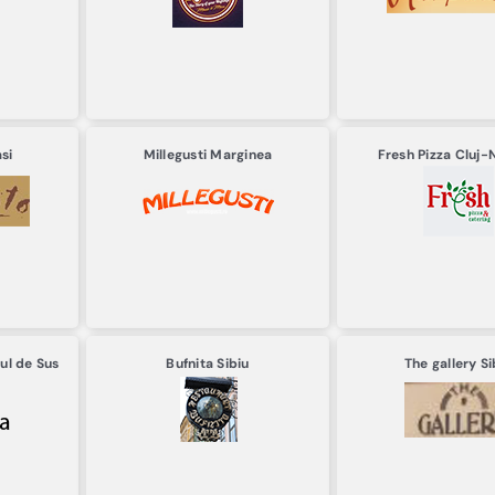
si
Millegusti
Marginea
Fresh Pizza
Cluj-
ul de Sus
Bufnita
Sibiu
The gallery
Si