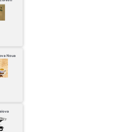
curesti
ova Noua
aiova