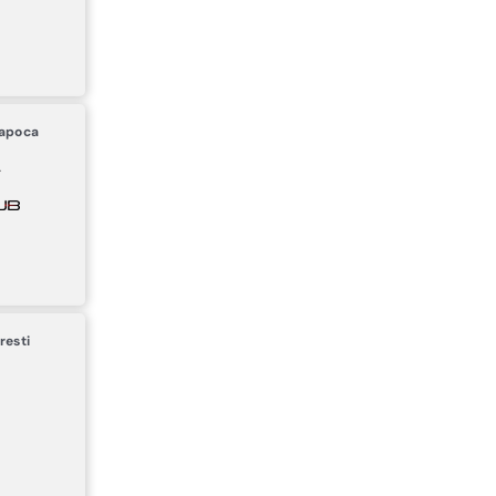
Napoca
resti