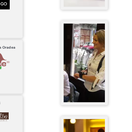
za
Oradea
i