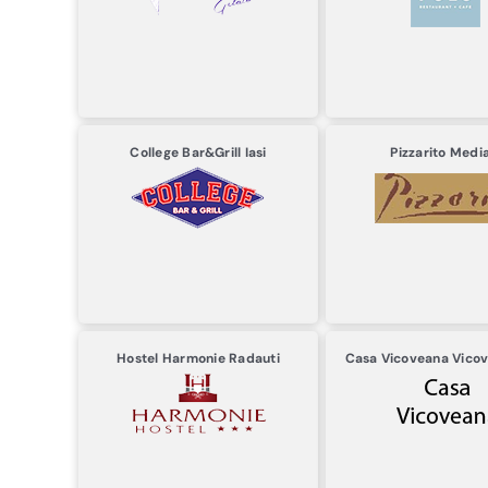
College Bar&Grill
Iasi
Pizzarito
Media
Hostel Harmonie
Radauti
Casa Vicoveana
Vicov