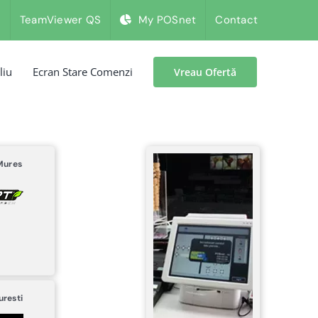
i
TeamViewer QS
My POSnet
Contact
liu
Ecran Stare Comenzi
Vreau Ofertă
Mures
uresti