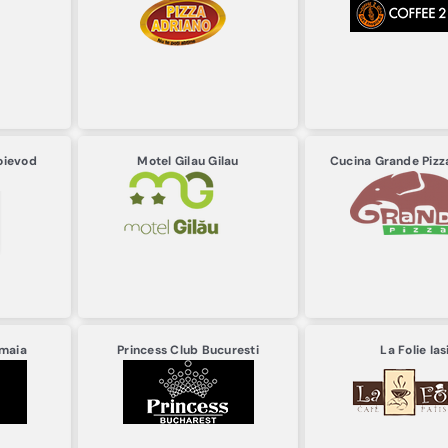
oievod
Motel Gilau
Gilau
Cucina Grande Piz
maia
Princess Club
Bucuresti
La Folie
Ias