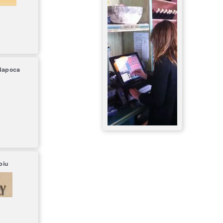
Napoca
biu