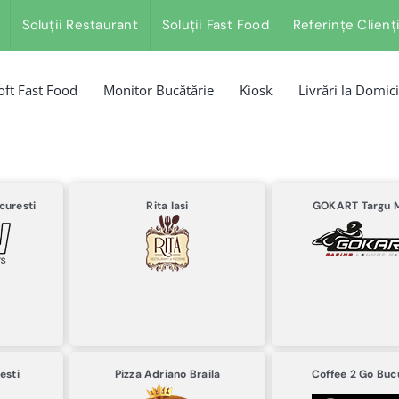
Soluții Restaurant
Soluții Fast Food
Referințe Clienț
oft Fast Food
Monitor Bucătărie
Kiosk
Livrări la Domici
curesti
Rita
Iasi
GOKART
Targu 
esti
Pizza Adriano
Braila
Coffee 2 Go
Buc