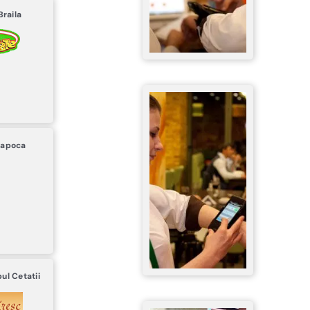
Braila
Napoca
l Cetatii