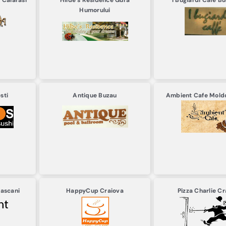
a
Calarasi
Hilde`s Residence
Gura
I Bugiardi Cafe
Bu
Humorului
sti
Antique
Buzau
Ambient Cafe
Mold
ascani
HappyCup
Craiova
Pizza Charlie
Cr