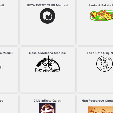
sti
REYA EVENT CLUB
Mediasi
Panini & Patate
a Micului
Casa Ardeleana
Mediasi
Teo`s Cafe
Cluj-
ca
Club Infinity
Galati
Han Pescaresc
Campu